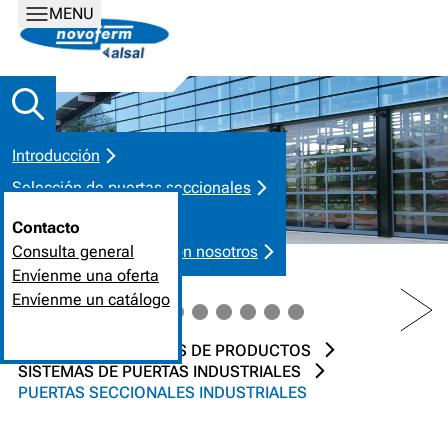
MENU
Introducción
Selección de puertas seccionales
Calidad y servicio
Contacto
Póngase en contacto con nosotros
Consulta general
Envíenme una oferta
PREV
NEXT
Envíenme un catálogo
INICIO
SOLUCIONES DE PRODUCTOS
SISTEMAS DE PUERTAS INDUSTRIALES
PUERTAS SECCIONALES INDUSTRIALES