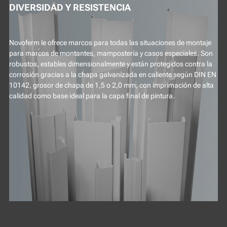
DIVERSIDAD Y RESISTENCIA
Novoferm le ofrece marcos para todas las situaciones de montaje
para marcos de montantes, mampostería y casos especiales. Son
robustos, estables dimensionalmente y están protegidos contra la
corrosión gracias a la chapa galvanizada en caliente según DIN EN
10142, grosor de chapa de 1,5 o 2,0 mm, con imprimación de alta
calidad como base ideal para la capa final de pintura.