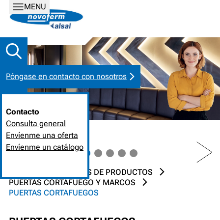
MENU
Póngase en contacto con nosotros
Contacto
Consulta general
Envíenme una oferta
PREV
NEXT
Envíenme un catálogo
INICIO
SOLUCIONES DE PRODUCTOS
PUERTAS CORTAFUEGO Y MARCOS
PUERTAS CORTAFUEGOS