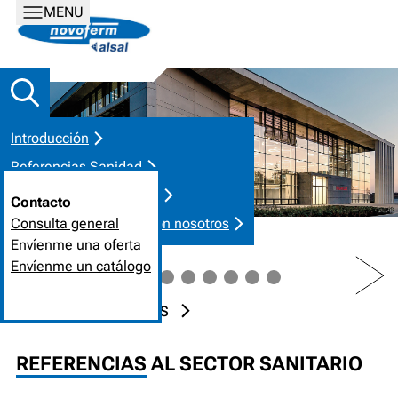
MENU
Introducción
Referencias Sanidad
Requisitos / Soluciones
Contacto
Póngase en contacto con nosotros
Consulta general
Envíenme una oferta
PREV
NEXT
Envíenme un catálogo
INICIO
REFERENCIAS
REFERENCIAS AL SECTOR SANITARIO