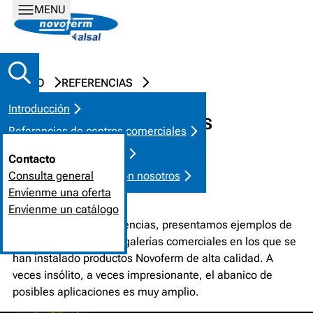
MENU
INICIO
REFERENCIAS
Introducción
REFERENCIAS DE CENTROS
Referencias de centros comerciales
COMERCIALES
Requisitos / Soluciones
Contacto
Póngase en contacto con nosotros
Consulta general
Envíenme una oferta
DÉJESE INSPIRAR
Envíenme un catálogo
En las siguientes referencias, presentamos ejemplos de
centros comerciales y galerías comerciales en los que se
han instalado productos Novoferm de alta calidad. A
veces insólito, a veces impresionante, el abanico de
posibles aplicaciones es muy amplio.